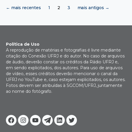
Paginação
←
mais recentes
1
2
3
mais antigos
→
de
posts
Política de Uso
A reprodução de matérias e fotografias é livre mediante
citação do Conexão UFRJ e do autor. No caso de arquivos
de áudio, deverão constar os créditos da Rádio UFRJ e,
em sendo explicitados, dos autores. Para uso de arquivos
de vídeo, esses créditos deverão mencionar o canal da
UFRJ no YouTube e, caso estejam explicitados, os autores.
Fotos devem ser atribuídas à SGCOM/UFRJ, juntamente
ao nome do fotógrafo.
Facebook
Instagram
Youtube
Telegram
Linkedin
Twitter