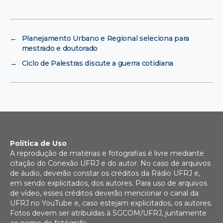
←
Planejamento Urbano e Regional seleciona para
mestrado e doutorado
→
Ciclo de Palestras discute a guerra cotidiana
Política de Uso
A reprodução de matérias e fotografias é livre mediante
citação do Conexão UFRJ e do autor. No caso de arquivos
de áudio, deverão constar os créditos da Rádio UFRJ e,
em sendo explicitados, dos autores. Para uso de arquivos
de vídeo, esses créditos deverão mencionar o canal da
UFRJ no YouTube e, caso estejam explicitados, os autores.
Fotos devem ser atribuídas à SGCOM/UFRJ, juntamente
ao nome do fotógrafo.