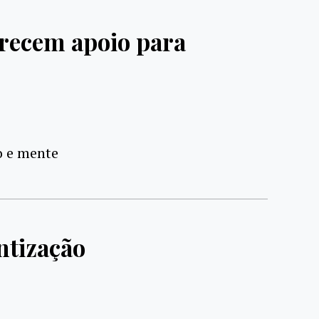
erecem apoio para
o e mente
ntização