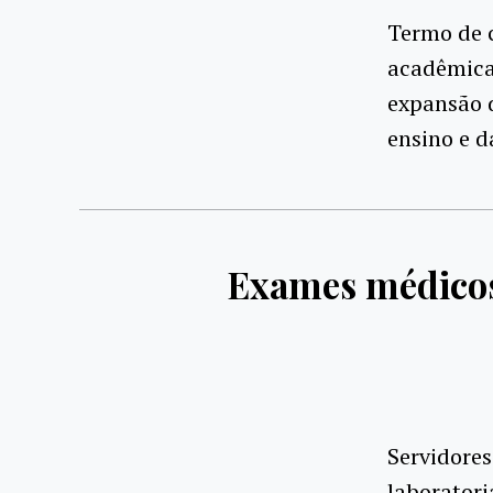
Termo de c
acadêmica
expansão d
ensino e d
Exames médicos
Servidores
laboratori