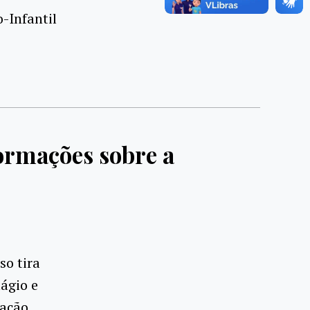
-Infantil
formações sobre a
so tira
ágio e
uação