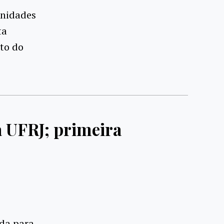
unidades
ta
nto do
 UFRJ; primeira
ada para