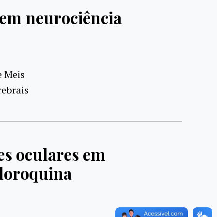
em neurociência
e Meis
rebrais
ões oculares em
cloroquina