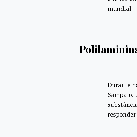
mundial
Polilaminina
Durante pa
Sampaio, u
substância
responder 