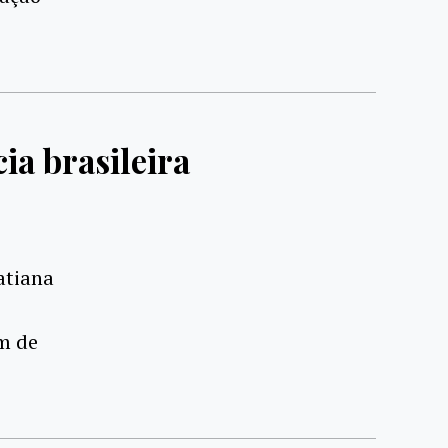
ia brasileira
atiana
m de