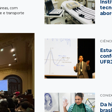
Inst
tecn
áreas, com
abor
de e transporte
CIÊNC
Estu
conf
UFR
CONE
Da h
bras