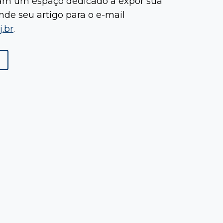
ram um espaço dedicado a expor sua
de seu artigo para o e-mail
.br
.