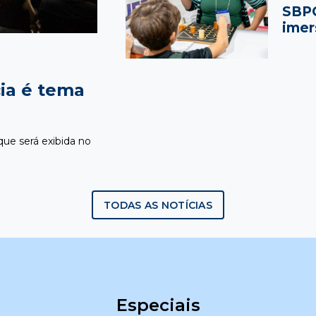
SBPC
imer
cia é tema
ue será exibida no
TODAS AS NOTÍCIAS
Especiais