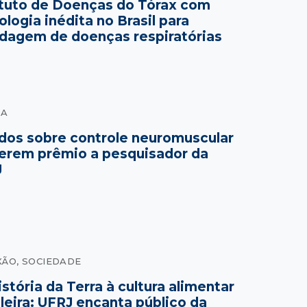
ituto de Doenças do Tórax com
ologia inédita no Brasil para
dagem de doenças respiratórias
IA
dos sobre controle neuromuscular
erem prêmio a pesquisador da
J
XÃO
, 
SOCIEDADE
istória da Terra à cultura alimentar
ileira: UFRJ encanta público da