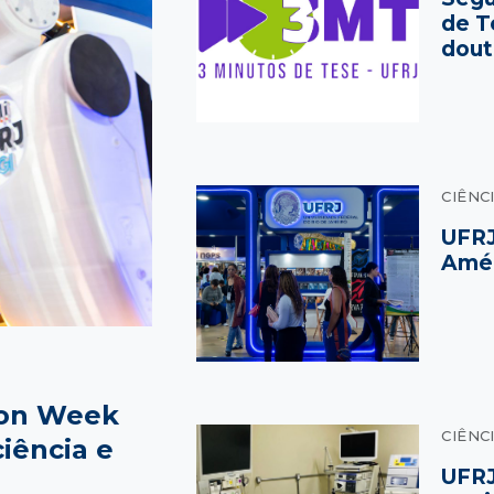
de T
dout
CIÊNC
UFRJ
Amér
tion Week
CIÊNC
iência e
UFRJ