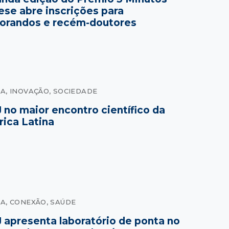
ese abre inscrições para
orandos e recém-doutores
IA
, 
INOVAÇÃO
, 
SOCIEDADE
 no maior encontro científico da
ica Latina
IA
, 
CONEXÃO
, 
SAÚDE
 apresenta laboratório de ponta no