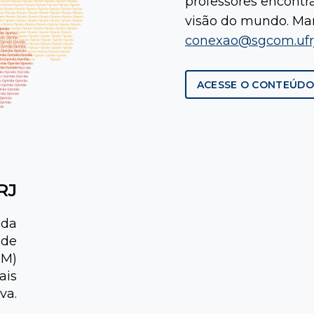
professores encont
visão do mundo. Man
conexao@sgcom.ufrj
ACESSE O CONTEÚDO
RJ
oda
 de
OM)
ais
va.