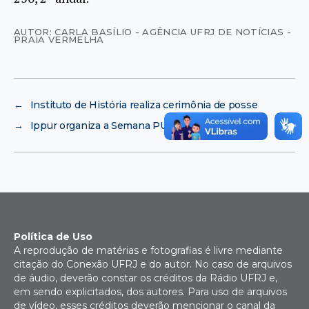
AUTOR: CARLA BASÍLIO - AGÊNCIA UFRJ DE NOTÍCIAS -
PRAIA VERMELHA
←
Instituto de História realiza cerimônia de posse
→
Ippur organiza a Semana PUR
Política de Uso
A reprodução de matérias e fotografias é livre mediante
citação do Conexão UFRJ e do autor. No caso de arquivos
de áudio, deverão constar os créditos da Rádio UFRJ e,
em sendo explicitados, dos autores. Para uso de arquivos
de vídeo, esses créditos deverão mencionar o canal da