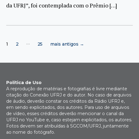
da UFRJ”, foi contemplada com o Prêmio […]
Paginação
…
1
2
25
mais antigos
→
de
posts
Política de Uso
A reprodução de matérias e fotografias é livre mediante
citação do Conexão UFRJ e do autor. No caso de arquivos
de áudio, deverão constar os créditos da Rádio UFRJ e,
em sendo explicitados, dos autores. Para uso de arquivos
de vídeo, esses créditos deverão mencionar o canal da
UFRJ no YouTube e, caso estejam explicitados, os autores.
Fotos devem ser atribuídas à SGCOM/UFRJ, juntamente
ao nome do fotógrafo.