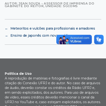
AUTOR: JEAN SOUZA - ASSESSOR DE IMPRENSA DO
GABINETE DO REITOR
,
UNIDADE: SGCOMS
←
Meteoritos e vulcões para profissionais e amadores
→
Ensino de japonês com novas mídias
Política de Uso
A reprodução de matérias e fotografias é livre mediante
citação do Conexão UFRJ e do autor. No caso de arquivos
de áudio, deverão constar os créditos da Rádio UFRJ e,
em sendo explicitados, dos autores. Para uso de arquivos
de vídeo, esses créditos deverão mencionar o canal da
UFRJ no YouTube e, caso estejam explicitados, os autores.