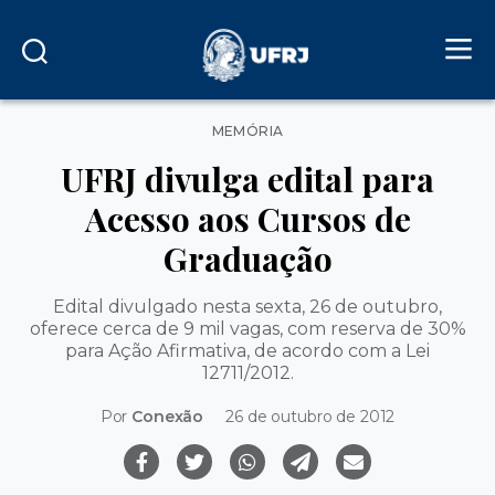
Categorias
MEMÓRIA
UFRJ divulga edital para
Acesso aos Cursos de
Graduação
Edital divulgado nesta sexta, 26 de outubro,
oferece cerca de 9 mil vagas, com reserva de 30%
para Ação Afirmativa, de acordo com a Lei
12711/2012.
Por
Conexão
26 de outubro de 2012