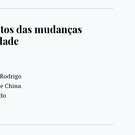
ctos das mudanças
dade
 Rodrigo
 e China
 do