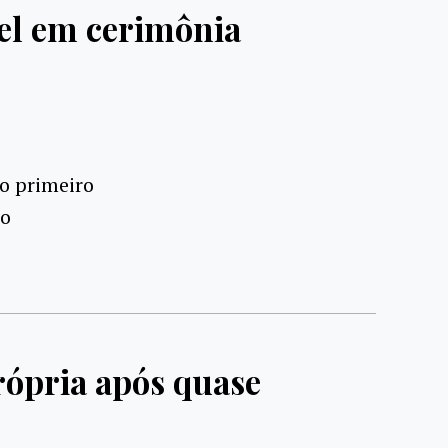
el em cerimônia
o primeiro
to
rópria após quase