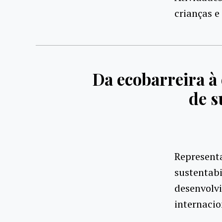
crianças e
Da ecobarreira à
de s
Representa
sustentab
desenvolvi
internacio