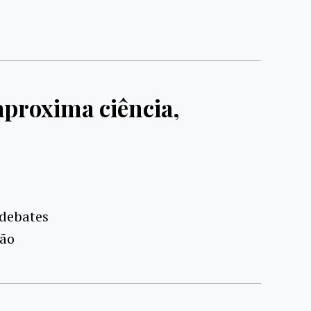
aproxima ciência,
 debates
são