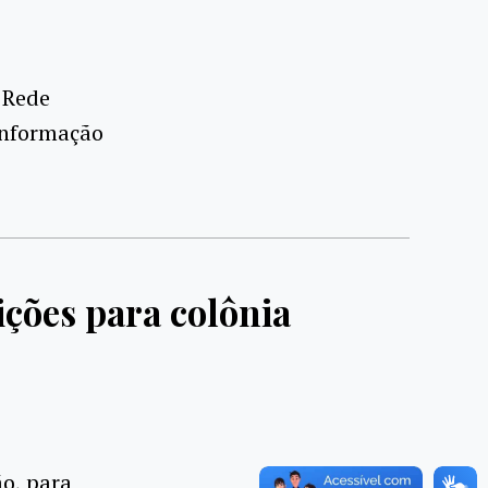
 Rede
 informação
ições para colônia
ão, para