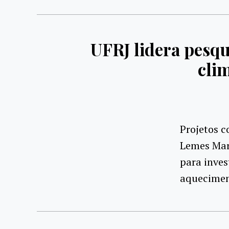
UFRJ lidera pesq
cli
Projetos c
Lemes Mart
para inves
aquecimen