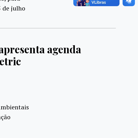
5 de julho
 apresenta agenda
etric
ambientais
ação