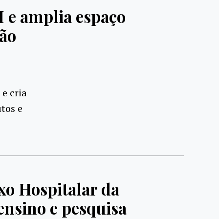
 e amplia espaço
ção
e cria
tos e
o Hospitalar da
ensino e pesquisa