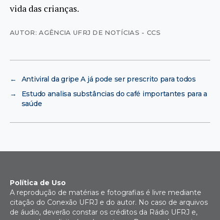
vida das crianças.
AUTOR: AGÊNCIA UFRJ DE NOTÍCIAS - CCS
←
Antiviral da gripe A já pode ser prescrito para todos
→
Estudo analisa substâncias do café importantes para a
saúde
Política de Uso
A reprodução de matérias e fotografias é livre mediante
citação do Conexão UFRJ e do autor. No caso de arquivos
de áudio, deverão constar os créditos da Rádio UFRJ e,