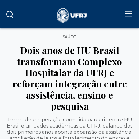
Categorias
SAÚDE
Dois anos de HU Brasil
transformam Complexo
Hospitalar da UFRJ e
reforçam integração entre
assistência, ensino e
pesquisa
Termo de cooperação consolida parceria entre HU
Brasil e unidades acadêmicas da UFRJ; balanço dos
dois primeiros anos aponta expansão da assistência,
ampliação de leitos e fortalecimento do ensino e