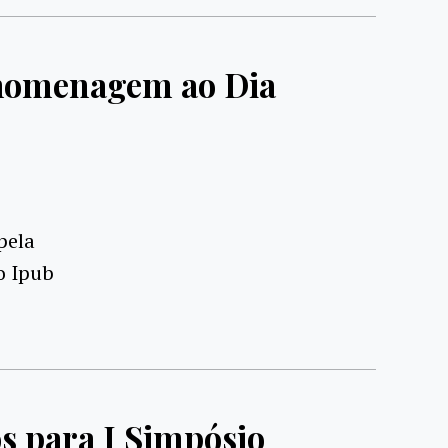
 homenagem ao Dia
pela
o Ipub
s para I Simpósio