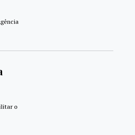
Agência
a
litar o