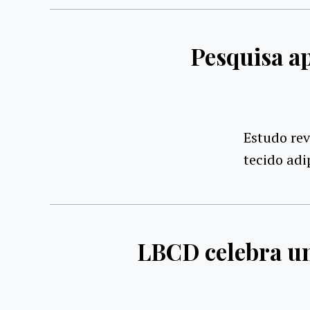
Pesquisa a
Estudo re
tecido adi
LBCD celebra um