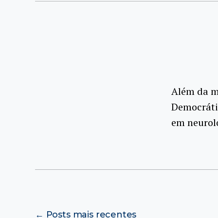
Além da mi
Democráti
em neurol
Paginação
←
Posts
mais recentes