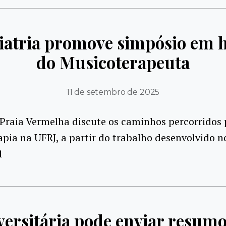
quiatria promove simpósio em
do Musicoterapeuta
11 de setembro de 2025
Praia Vermelha discute os caminhos percorridos 
pia na UFRJ, a partir do trabalho desenvolvido n
1
rsitária pode enviar resumo