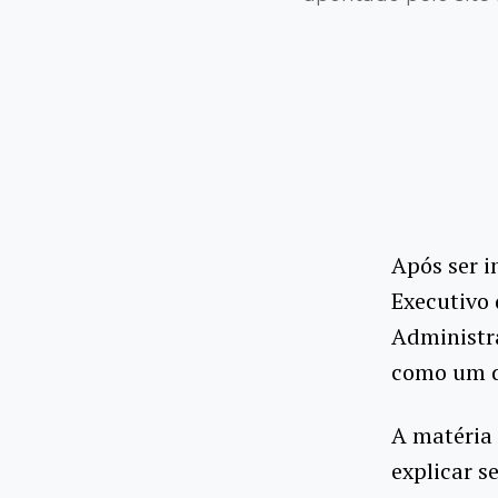
Após ser i
Executivo 
Administr
como um do
A matéria 
explicar s