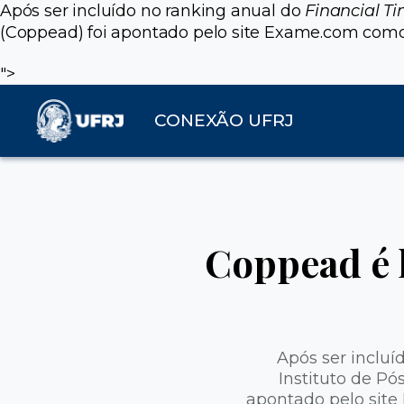
Após ser incluído no ranking anual do
Financial T
(Coppead) foi apontado pelo site Exame.com como u
">
CONEXÃO UFRJ
Coppead é 
Após ser incluí
Instituto de P
apontado pelo site