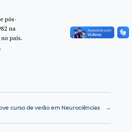
e pós-
982 na
 no país.
.
ve curso de verão em Neurociências
→