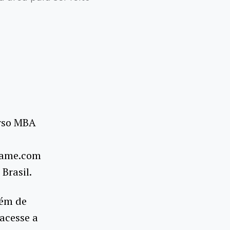
urso MBA
Exame.com
Brasil.
lém de
 acesse a