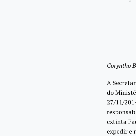
Coryntho B
A Secretar
do Ministé
27/11/2014
responsab
extinta Fa
expedir e 