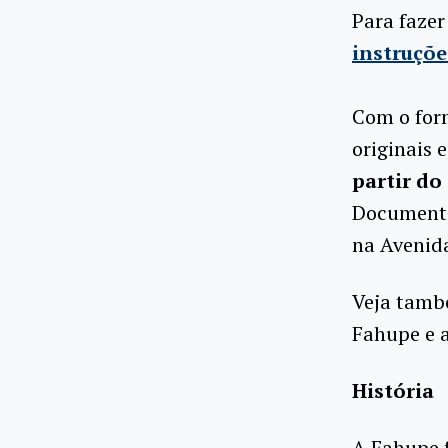
Para fazer
instruçõe
Com o for
originais 
partir do 
Documental
na Avenida
Veja tamb
Fahupe e 
História
A Fahupe f