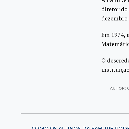
diretor do
dezembro 
Em 1974, a
Matemática
O descred
instituiçã
AUTOR: 
←
COMO OS ALUNOS DA FAHUPE PODE