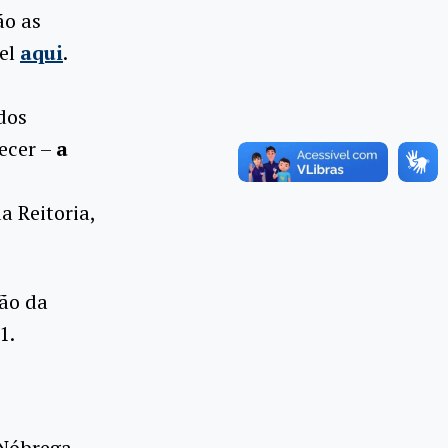
ão as
vel
aqui
.
dos
ecer –
a
a Reitoria,
ão da
1.
 Nóbrega,