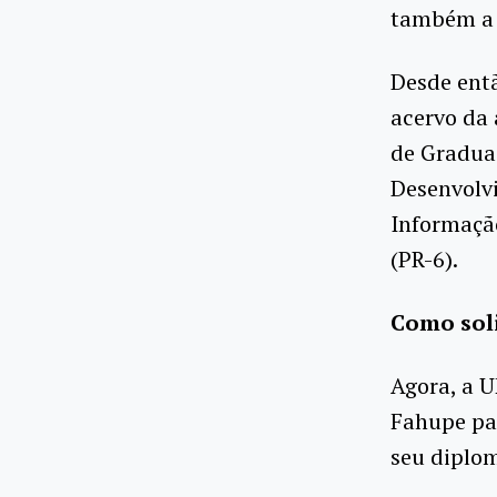
também a 
Desde entã
acervo da 
de Graduaç
Desenvolv
Informação
(PR-6).
Como soli
Agora, a 
Fahupe par
seu diplo