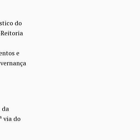
stico do
Reitoria
entos e
overnança
 da
ª via do