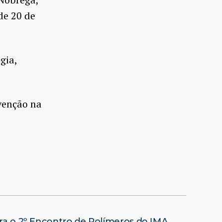
 de 20 de
gia,
venção na
ara o 2º Encontro de Polímeros do IMA
→