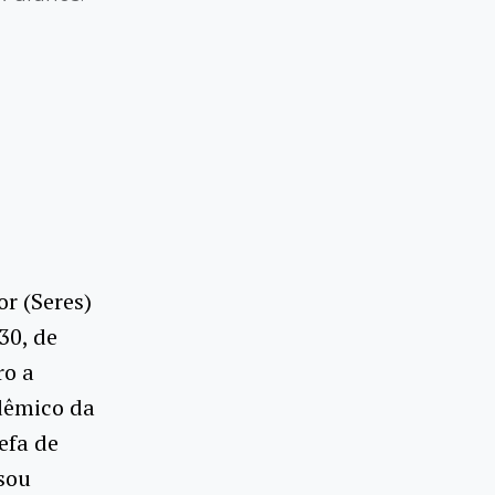
r (Seres)
30, de
ro a
dêmico da
efa de
sou