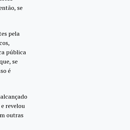
então, se
tes pela
cos,
ca pública
que, se
so é
o alcançado
 e revelou
em outras