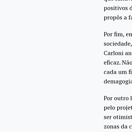
positivos 
propôs a fa
Por fim, e
sociedade,
Carloni an
eficaz. N
cada um fi
demagogia
Por outro 
pelo proje
ser otimis
zonas da c