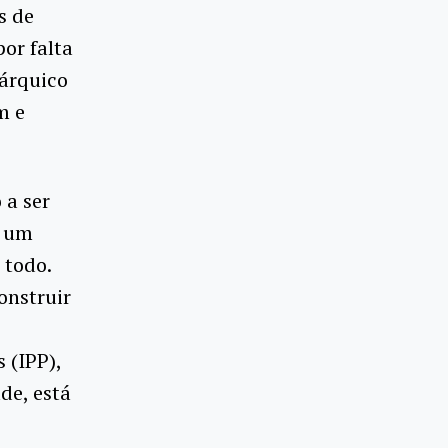
s de
or falta
rárquico
m e
 a ser
a um
 todo.
onstruir
 (IPP),
de, está