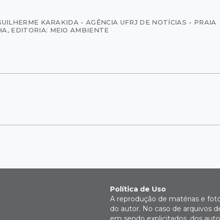
GUILHERME KARAKIDA - AGÊNCIA UFRJ DE NOTÍCIAS - PRAIA
HA
,
EDITORIA: MEIO AMBIENTE
l
Política de Uso
A reprodução de matérias e fot
do autor. No caso de arquivos d
em sendo explicitados, dos autor