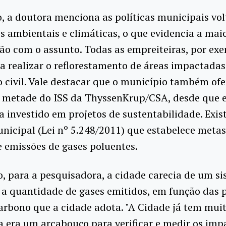
, a doutora menciona as políticas municipais vo
s ambientais e climáticas, o que evidencia a mai
o com o assunto. Todas as empreiteiras, por exe
a realizar o reflorestamento de áreas impactadas
 civil. Vale destacar que o município também ofe
e metade do ISS da ThyssenKrup/CSA, desde que 
ja investido em projetos de sustentabilidade. Exist
nicipal (Lei nº 5.248/2011) que estabelece metas
 emissões de gases poluentes.
, para a pesquisadora, a cidade carecia de um s
 a quantidade de gases emitidos, em função das p
arbono que a cidade adota. "A Cidade já tem muit
a era um arcabouço para verificar e medir os imp