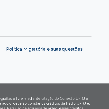
Política Migratória e suas questões
→
ografias é livre mediante citação do Conexão UFRJ e
e áudio, deverão constar os créditos da Rádio UFRJ e,
es. Para uso de arquivos de vídeo, esses créditos