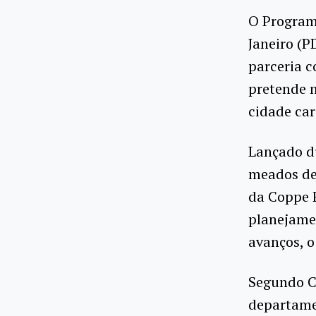
O Program
Janeiro (P
parceria c
pretende m
cidade car
Lançado d
meados de
da Coppe F
planejamen
avanços, 
Segundo Ca
departamen