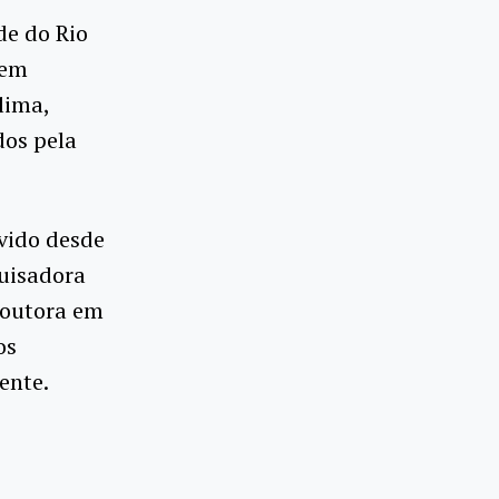
e do Rio
 em
lima,
dos pela
vido desde
uisadora
 doutora em
os
ente.