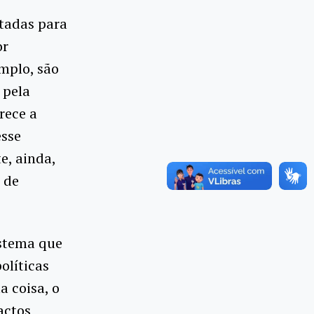
ltadas para
or
mplo, são
 pela
rece a
esse
e, ainda,
 de
istema que
olíticas
a coisa, o
actos