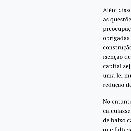
Além disso
as questõe
preocupaçã
obrigadas 
construção
isenção d
capital se
uma lei mu
redução de
No entanto
calculasse
de baixo c
que faltav