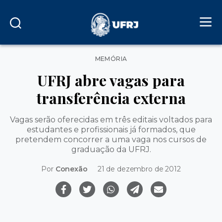
Categorias
MEMÓRIA
UFRJ abre vagas para
transferência externa
Vagas serão oferecidas em três editais voltados para
estudantes e profissionais já formados, que
pretendem concorrer a uma vaga nos cursos de
graduação da UFRJ.
Por
Conexão
21 de dezembro de 2012