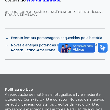
AUTOR: CARLA BASÍLIO - AGÊNCIA UFRJ DE NOTÍCIAS -
PRAIA VERMELHA
←
Evento lembra personagens esquecidos pela história
→
Novas e antigas potências mundiais são o tema da 6ª
Rodada Latino-Americana
Política de Uso
A reprodução de matérias e fotografias é livre mediante
citação do Conexão UFRJ e do autor. No caso de arquivos
de áudio, deverão constar os créditos da Rádio UFRJ e,
em sendo explicitados, dos autores. Para uso de arquivos