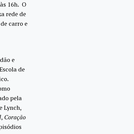
 às 16h. O
xa rede de
de carro e
idão e
 Escola de
co.
como
ado pela
e Lynch,
l
,
Coração
episódios