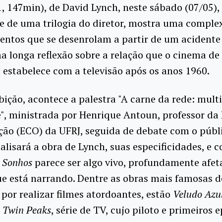
, 147min), de David Lynch, neste sábado (07/05),
te de uma trilogia do diretor, mostra uma comple
ntos que se desenrolam a partir de um acidente 
 longa reflexão sobre a relação que o cinema de
estabelece com a televisão após os anos 1960.
bição, acontece a palestra "A carne da rede: mult
e", ministrada por Henrique Antoun, professor da
ão (ECO) da UFRJ, seguida de debate com o públi
lisará a obra de Lynch, suas especificidades, e 
 Sonhos
parece ser algo vivo, profundamente afet
ue está narrando. Dentre as obras mais famosas d
por realizar filmes atordoantes, estão
Veludo Azu
e
Twin Peaks
, série de TV, cujo piloto e primeiros 