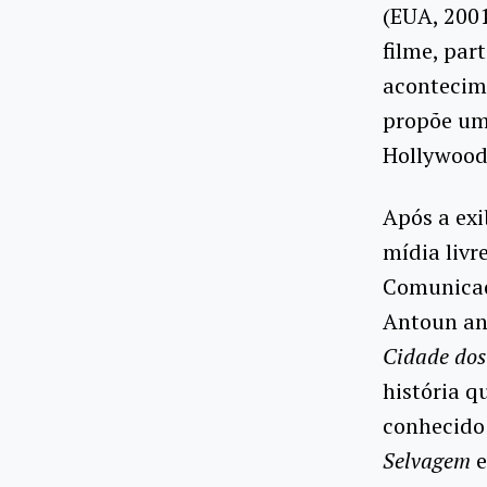
(EUA, 2001
filme, par
acontecime
propõe uma
Hollywood 
Após a exi
mídia livr
Comunicaç
Antoun ana
Cidade dos
história q
conhecido 
Selvagem