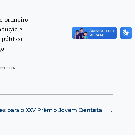
do primeiro
odução e
o público
go.
ERMELHA
ões para o XXV Prêmio Jovem Cientista
→