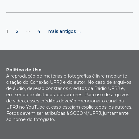
Paginação
…
1
2
4
mais antigos
→
de
posts
Política de Uso
A reprodução de matérias e fotografias é livre mediante
citação do Conexão UFRJ e do autor. No caso de arquivos
de áudio, deverão constar os créditos da Rádio UFRJ e,
em sendo explicitados, dos autores. Para uso de arquivos
de vídeo, esses créditos deverão mencionar o canal da
UFRJ no YouTube e, caso estejam explicitados, os autores.
Fotos devem ser atribuídas à SGCOM/UFRJ, juntamente
ao nome do fotógrafo.