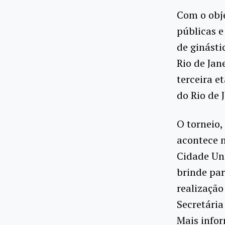
Com o obje
públicas e
de ginásti
Rio de Jan
terceira e
do Rio de 
O torneio,
acontece n
Cidade Uni
brinde par
realização
Secretária
Mais info