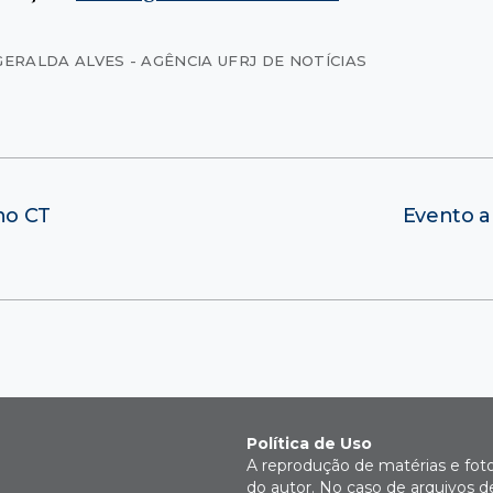
GERALDA ALVES - AGÊNCIA UFRJ DE NOTÍCIAS
no CT
Evento a
Política de Uso
A reprodução de matérias e fot
do autor. No caso de arquivos d