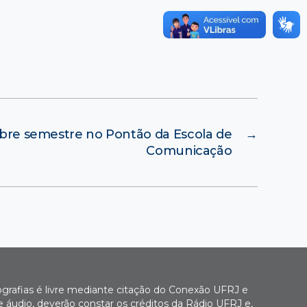
bre semestre no Pontão da Escola de
→
Comunicação
ografias é livre mediante citação do Conexão UFRJ e
e áudio, deverão constar os créditos da Rádio UFRJ e,