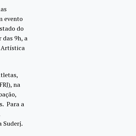
las
um evento
Estado do
r das 9h, a
 Artística
tletas,
FRJ), na
pação,
s. Para a
a
a Suderj.