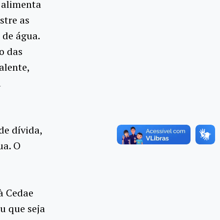
 alimenta
stre as
 de água.
o das
alente,
l
de dívida,
ua. O
 à Cedae
u que seja