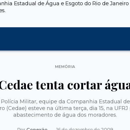
ia Estadual de Água e Esgoto do Rio de Janeiro (C
es.
Categorias
MEMÓRIA
Cedae tenta cortar águ
olícia Militar, equipe da Companhia Estadual de
ro (Cedae) esteve na última terça, dia 15, na UFRJ 
abastecimento de água dos moradores.
Por
Conexão
16 de dezembro de 2009