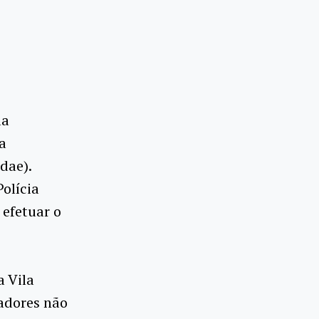
la
a
dae).
olícia
 efetuar o
a Vila
radores não