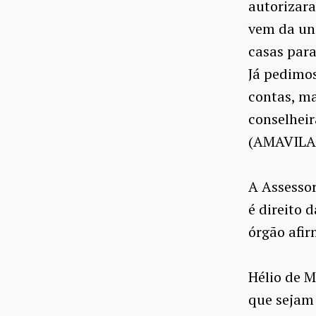
autorizara
vem da uni
casas para
Já pedimo
contas, ma
conselheir
(AMAVILA
A Assessor
é direito 
órgão afir
Hélio de M
que sejam 