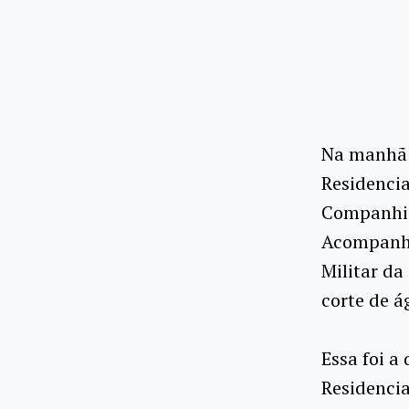
Na manhã d
Residenci
Companhia 
Acompanha
Militar da
corte de á
Essa foi a
Residencia