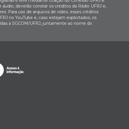
ografias é livre mediante citação do Conexão UFRJ e
e áudio, deverão constar os créditos da Rádio UFRJ e,
es. Para uso de arquivos de vídeo, esses créditos
FRJ no YouTube e, caso estejam explicitados, os
buídas à SGCOM/UFRJ, juntamente ao nome do