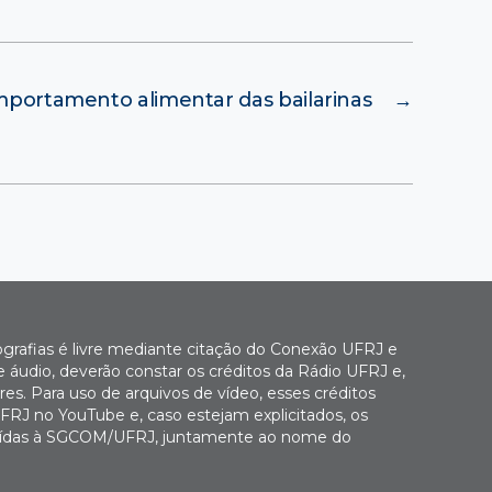
portamento alimentar das bailarinas
→
ografias é livre mediante citação do Conexão UFRJ e
e áudio, deverão constar os créditos da Rádio UFRJ e,
es. Para uso de arquivos de vídeo, esses créditos
FRJ no YouTube e, caso estejam explicitados, os
buídas à SGCOM/UFRJ, juntamente ao nome do