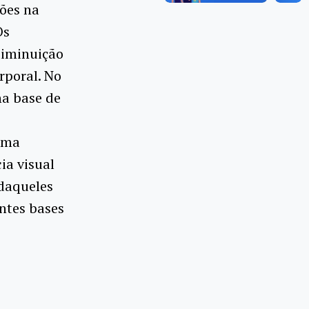
ões na
Os
diminuição
rporal. No
na base de
Uma
ia visual
 daqueles
ntes bases