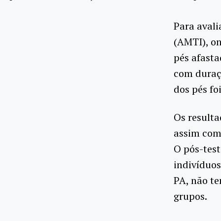
Para avali
(AMTI), o
pés afasta
com duraç
dos pés fo
Os resulta
assim como
O pós-test
indivíduos
PA, não te
grupos.