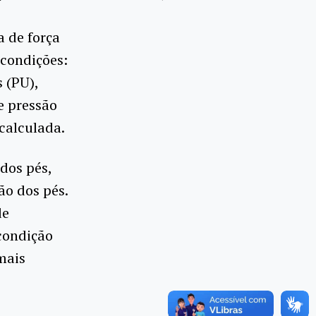
a de força
condições:
 (PU),
e pressão
 calculada.
dos pés,
ão dos pés.
de
condição
mais