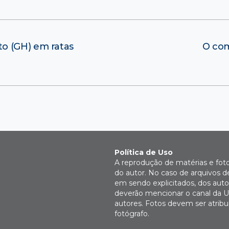
o (GH) em ratas
O com
Política de Uso
A reprodução de matérias e fot
do autor. No caso de arquivos d
em sendo explicitados, dos autor
deverão mencionar o canal da U
autores. Fotos devem ser atri
fotógrafo.