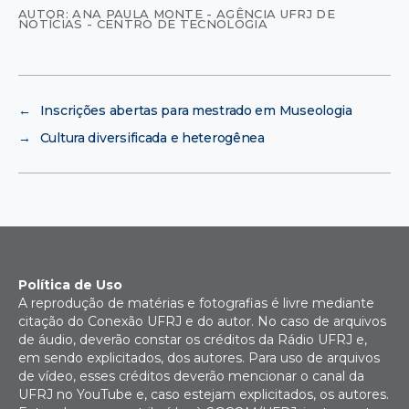
AUTOR: ANA PAULA MONTE - AGÊNCIA UFRJ DE
NOTÍCIAS - CENTRO DE TECNOLOGIA
←
Inscrições abertas para mestrado em Museologia
→
Cultura diversificada e heterogênea
Política de Uso
A reprodução de matérias e fotografias é livre mediante
citação do Conexão UFRJ e do autor. No caso de arquivos
de áudio, deverão constar os créditos da Rádio UFRJ e,
em sendo explicitados, dos autores. Para uso de arquivos
de vídeo, esses créditos deverão mencionar o canal da
UFRJ no YouTube e, caso estejam explicitados, os autores.