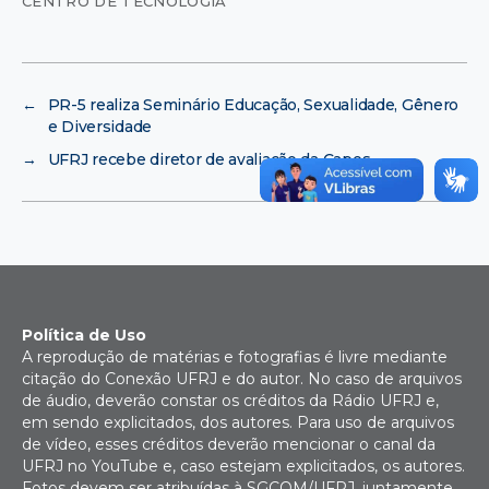
CENTRO DE TECNOLOGIA
←
PR-5 realiza Seminário Educação, Sexualidade, Gênero
e Diversidade
→
UFRJ recebe diretor de avaliação da Capes
Política de Uso
A reprodução de matérias e fotografias é livre mediante
citação do Conexão UFRJ e do autor. No caso de arquivos
de áudio, deverão constar os créditos da Rádio UFRJ e,
em sendo explicitados, dos autores. Para uso de arquivos
de vídeo, esses créditos deverão mencionar o canal da
UFRJ no YouTube e, caso estejam explicitados, os autores.
Fotos devem ser atribuídas à SGCOM/UFRJ, juntamente