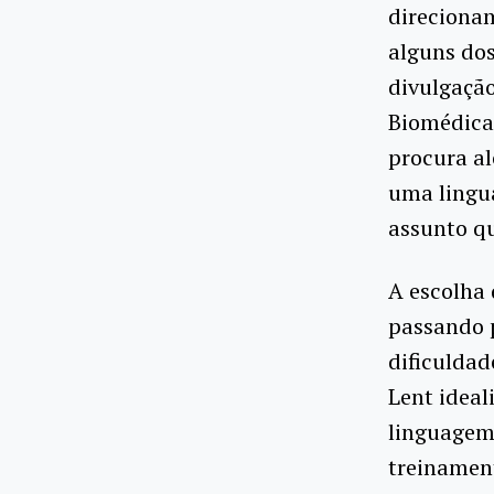
direcionam
alguns dos
divulgação
Biomédicas
procura al
uma lingu
assunto qu
A escolha 
passando 
dificuldad
Lent ideal
linguagem 
treinament