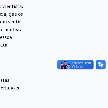
 cientista.
cia, que os
sam sentir
o cientista
pessoa
lata
stas,
crianças.