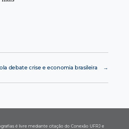
la debate crise e economia brasileira
→
ografias é livre mediante citação do Conexão UFRJ e