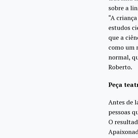
sobre a li
“A criança
estudos ci
que a ciên
como um m
normal, qu
Roberto.
Peça teat
Antes de l
pessoas qu
O resultad
Apaixonad