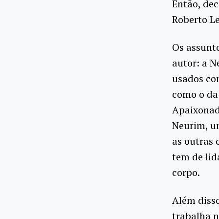
Então, dec
Roberto Le
Os assunto
autor: a N
usados com
como o da
Apaixonado
Neurim, u
as outras
tem de lid
corpo.
Além disso
trabalha n