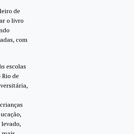
leiro de
r o livro
endo
radas, com
s escolas
 Rio de
versitária,
 crianças
ducação,
 levado,
o mais