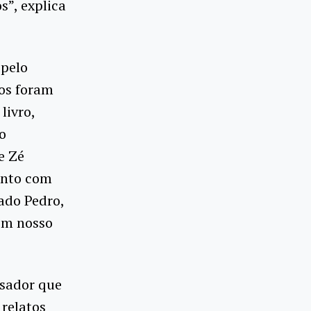
s”, explica
 pelo
ios foram
livro,
o
e Zé
unto com
ado Pedro,
em nosso
isador que
 relatos