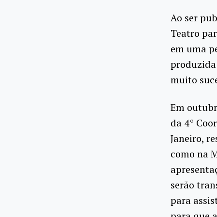
Ao ser pub
Teatro par
em uma peç
produzida
muito suc
Em outubr
da 4° Coo
Janeiro, r
como na M
apresentaç
serão tran
para assis
para que a