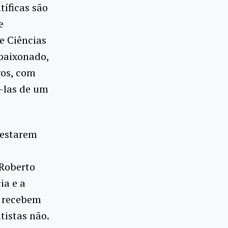
tíficas são
e
de Ciências
apaixonado,
gos, com
-las de um
 estarem
 Roberto
ia e a
s recebem
tistas não.