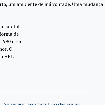
forto, um ambiente de má vontade. Uma mudança
 a capital
 forma de
1990 e ter
nos. O
na ABL.
Seminário discute futuro das águas
→