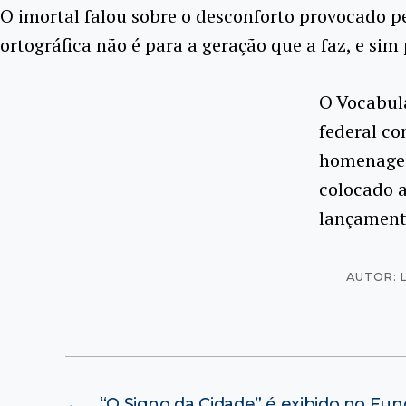
O imortal falou sobre o desconforto provocado
ortográfica não é para a geração que a faz, e sim p
O Vocabulá
federal c
homenagear
colocado a
lançamento
AUTOR: 
←
“O Signo da Cidade” é exibido no Fu