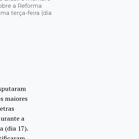
sobre a Reforma
ma terça-feira (dia
disputaram
os maiores
etras
durante a
 (dia 17).
tificaram