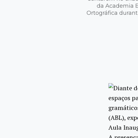
da Academia Br
Ortográfica durant
Diante d
espaços pa
gramáticos
(ABL), exp
Aula Inaug
A presença