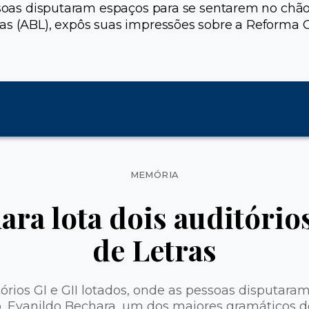
pessoas disputaram espaços para se sentarem no ch
ras (ABL), expôs suas impressões sobre a Reforma 
Categorias
MEMÓRIA
ara lota dois auditório
de Letras
órios GI e GII lotados, onde as pessoas disputara
, Evanildo Bechara, um dos maiores gramáticos d