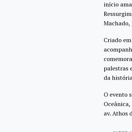
início ama
Ressurgime
Machado, p
Criado em
acompanha
comemorati
palestras 
da históri
O evento s
Oceânica, 
av. Athos 