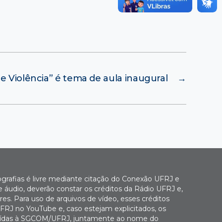
 e Violência” é tema de aula inaugural
→
ografias é livre mediante citação do Conexão UFRJ e
e áudio, deverão constar os créditos da Rádio UFRJ e,
es. Para uso de arquivos de vídeo, esses créditos
FRJ no YouTube e, caso estejam explicitados, os
buídas à SGCOM/UFRJ, juntamente ao nome do