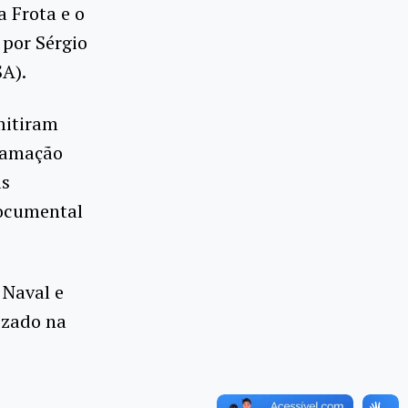
 Frota e o
 por Sérgio
SA).
mitiram
ramação
as
documental
 Naval e
izado na