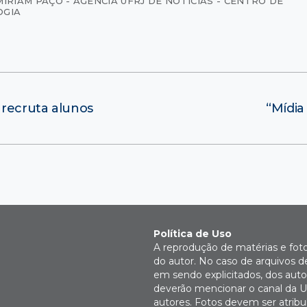
MIRIAM PAÇO - AGÊNCIA UFRJ DE NOTÍCIAS - CENTRO DE
OGIA
 recruta alunos
“Mídia
Política de Uso
A reprodução de matérias e fot
do autor. No caso de arquivos d
em sendo explicitados, dos autor
deverão mencionar o canal da U
autores. Fotos devem ser atri