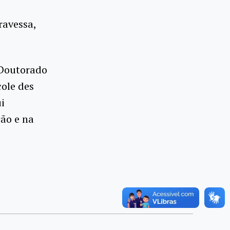
ravessa,
 Doutorado
cole des
i
ção e na