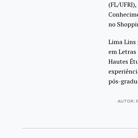
(FL/UFRJ),
Conhecimen
no Shoppi
Lima Lins
em Letras 
Hautes Étu
experiênci
pós-gradu
AUTOR: R