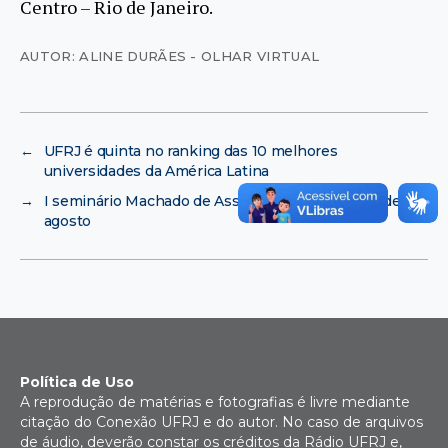
Centro – Rio de Janeiro.
AUTOR: ALINE DURÃES - OLHAR VIRTUAL
←
UFRJ é quinta no ranking das 10 melhores
universidades da América Latina
→
I seminário Machado de Assis acontece de 8 a 11 de
agosto
Política de Uso
A reprodução de matérias e fotografias é livre mediante
citação do Conexão UFRJ e do autor. No caso de arquivos
de áudio, deverão constar os créditos da Rádio UFRJ e,