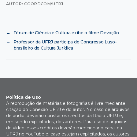
AUTOR: COORDCOM/UFRJ
←
Fórum de Ciência e Cultura exibe o filme Devoção
→
Professor da UFRJ participa do Congresso Luso-
brasileiro de Cultura Jurídica
Política de Uso
A reprodução de matérias e fotografias é livre mediante
citação do Conexão UFRJ e do autor. No caso de arquivos
de áudio, deverão constar os créditos da Rádio UFRJ e,
em sendo explicitados, dos autores. Para uso de arquivos
de vídeo, esses créditos deverão mencionar o canal da
UFRJ no YouTube e, caso estejam explicitados, os autores.