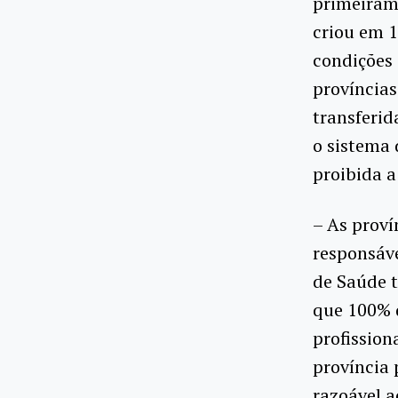
primeiram
criou em 1
condições 
províncias
transferid
o sistema 
proibida a
– As proví
responsáve
de Saúde 
que 100% d
profission
província 
razoável a