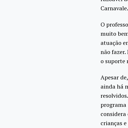
Carnavale
O profess
muito bem 
atuação en
não fazer
o suporte 
Apesar de,
ainda há 
resolvidos
programa e
considera 
crianças e