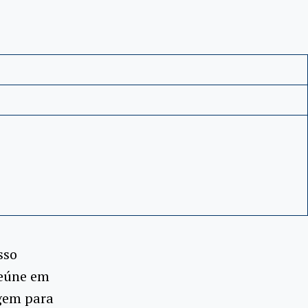
sso
reúne em
agem para