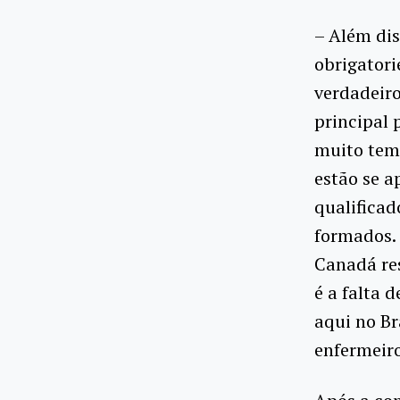
– Além dis
obrigatori
verdadeiro
principal 
muito temp
estão se 
qualificad
formados. 
Canadá re
é a falta d
aqui no B
enfermeiro