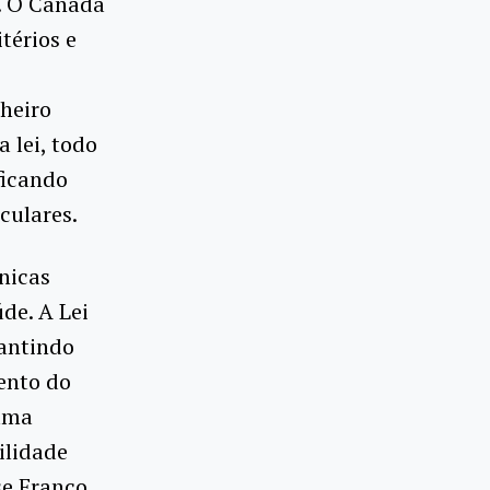
. O Canadá
térios e
nheiro
 lei, todo
ficando
culares.
únicas
de. A Lei
antindo
ento do
 uma
ilidade
se Franco