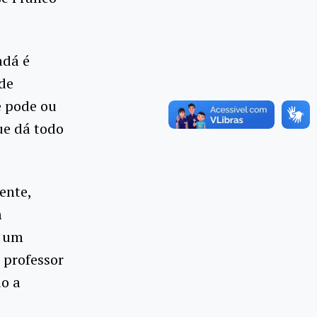
adá é
 de
e pode ou
ue dá todo
ente,
m
e um
 professor
do a