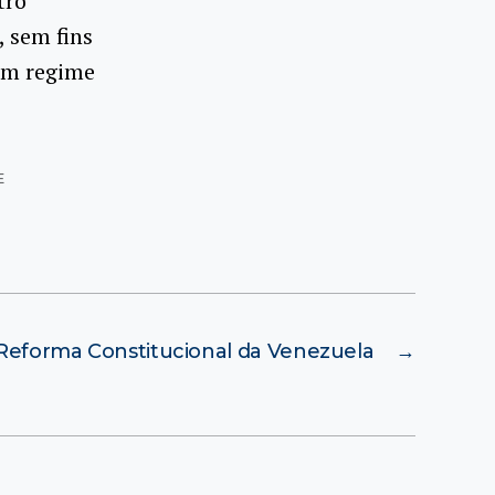
tro
 sem fins
 em regime
E
Reforma Constitucional da Venezuela
→