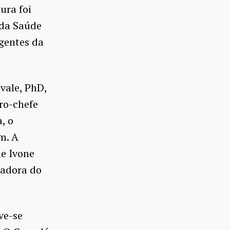
ura foi
 da Saúde
igentes da
vale, PhD,
iro-chefe
, o
m. A
de Ivone
nadora do
ve-se