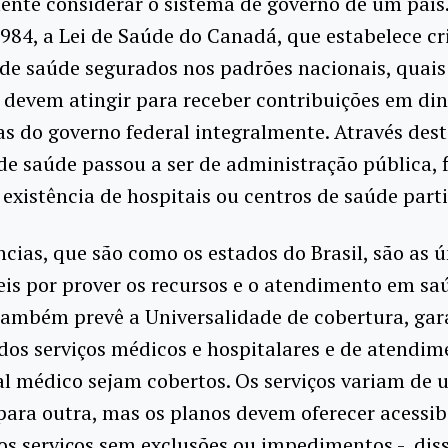
ente considerar o sistema de governo de um país
984, a Lei de Saúde do Canadá, que estabelece cri
de saúde segurados nos padrões nacionais, quais
 devem atingir para receber contribuições em di
as do governo federal integralmente. Através desta
de saúde passou a ser de administração pública, 
 existência de hospitais ou centros de saúde parti
ncias, que são como os estados do Brasil, são as 
is por prover os recursos e o atendimento em saú
também prevê a Universalidade de cobertura, gar
os serviços médicos e hospitalares e de atendim
al médico sejam cobertos. Os serviços variam de
para outra, mas os planos devem oferecer acessib
os serviços sem exclusões ou impedimentos -, dis