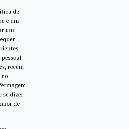
ítica de
ue é um
tar um
requer
rientes
 pessoal
tes, recém
 no
enfermagem
e se dizer
aior de