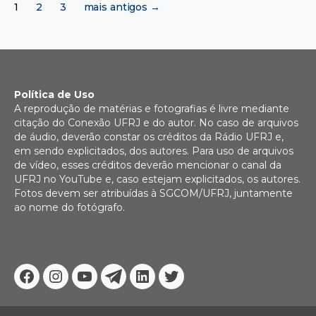
1
2
3
mais antigos
→
de
posts
Política de Uso
A reprodução de matérias e fotografias é livre mediante
citação do Conexão UFRJ e do autor. No caso de arquivos
de áudio, deverão constar os créditos da Rádio UFRJ e,
em sendo explicitados, dos autores. Para uso de arquivos
de vídeo, esses créditos deverão mencionar o canal da
UFRJ no YouTube e, caso estejam explicitados, os autores.
Fotos devem ser atribuídas à SGCOM/UFRJ, juntamente
ao nome do fotógrafo.
Facebook
Instagram
Youtube
Telegram
Linkedin
Twitter