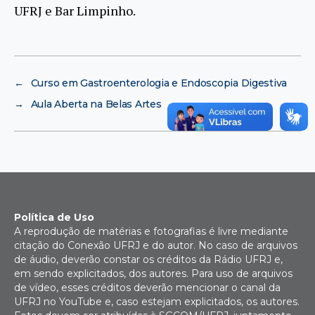
UFRJ e Bar Limpinho.
←
Curso em Gastroenterologia e Endoscopia Digestiva
→
Aula Aberta na Belas Artes
Política de Uso
A reprodução de matérias e fotografias é livre mediante
citação do Conexão UFRJ e do autor. No caso de arquivos
de áudio, deverão constar os créditos da Rádio UFRJ e,
em sendo explicitados, dos autores. Para uso de arquivos
de vídeo, esses créditos deverão mencionar o canal da
UFRJ no YouTube e, caso estejam explicitados, os autores.