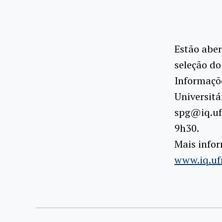
Estão aber
seleção do
Informaçõe
Universitá
spg@iq.ufr
9h30.
Mais info
www.iq.ufr