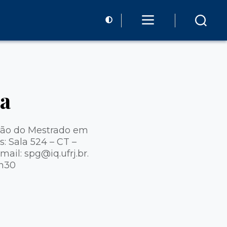
a
eção do Mestrado em
: Sala 524 – CT –
ail: spg@iq.ufrj.br.
9h30