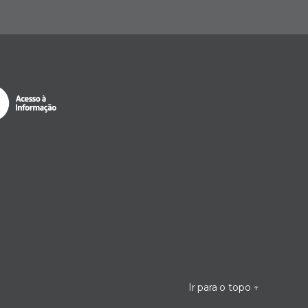
Ir para o topo
↑