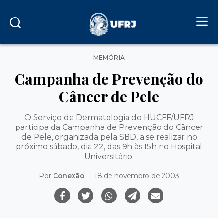
Categorias
MEMÓRIA
Campanha de Prevenção do
Câncer de Pele
O Serviço de Dermatologia do HUCFF/UFRJ
participa da Campanha de Prevenção do Câncer
de Pele, organizada pela SBD, a se realizar no
próximo sábado, dia 22, das 9h às 15h no Hospital
Universitário.
Por
Conexão
18 de novembro de 2003