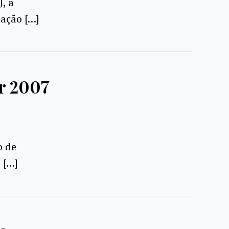
, a
zação […]
ar 2007
o de
 […]