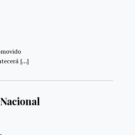
romovido
ntecerá […]
 Nacional