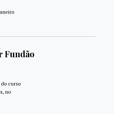
Janeiro
er Fundão
 do curso
s, no