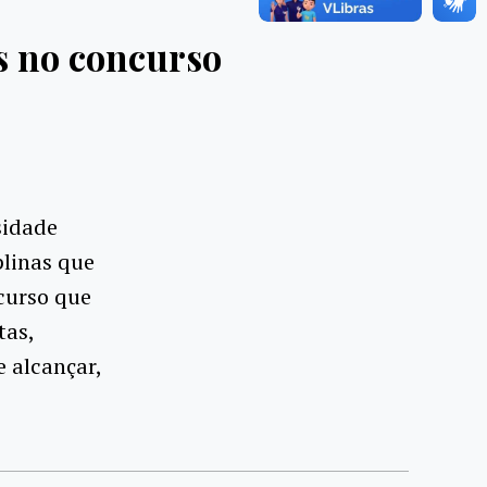
s no concurso
sidade
plinas que
curso que
tas,
 alcançar,