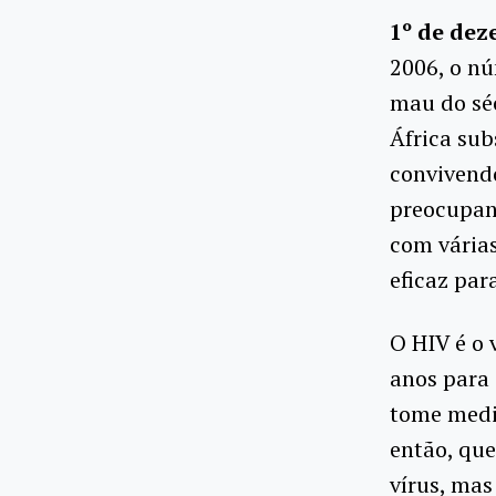
1º de dez
2006, o nú
mau do séc
África sub
convivend
preocupant
com vária
eficaz par
O HIV é o 
anos para 
tome medi
então, que
vírus, mas