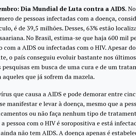
embro: Dia Mundial de Luta contra a AIDS.
No
mero de pessoas infectadas com a doença, consi
ulo, é de 39,5 milhões. Desses, 63% estão localiz
saariana. No Brasil, estima-se que haja 600 mil p
o com a AIDS ou infectadas com o HIV. Apesar d
e, o país conseguiu evoluir bastante nos últimos
s pesquisas em busca de uma cura e de um trata
a aqueles que já sofrem da mazela.
vírus que causa a AIDS e pode demorar entre cinc
se manifestar e levar à doença, mesmo que a pes
camentos ou não faça nenhum tipo de tratamento
 a pessoa com o HIV é soropositiva e está infect
 ainda não tem AIDS. A doença apenas é estabele