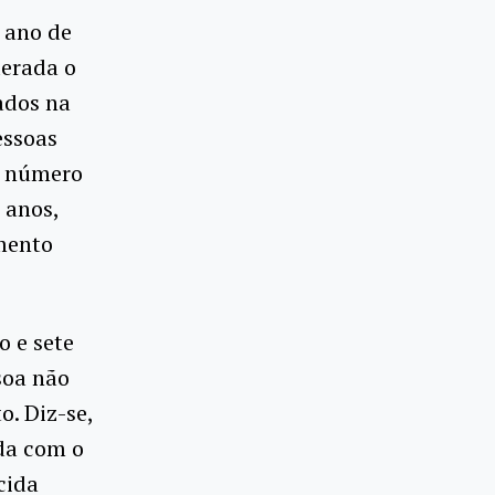
 ano de
derada o
ados na
essoas
o número
 anos,
mento
o e sete
soa não
. Diz-se,
ada com o
cida