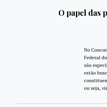
O papel das 
No Concur
Federal do
são especí
estão busc
constitue
ou seja, v