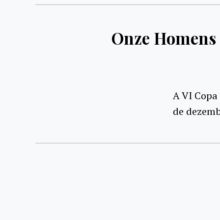
Onze Homens 
A VI Copa
de dezemb