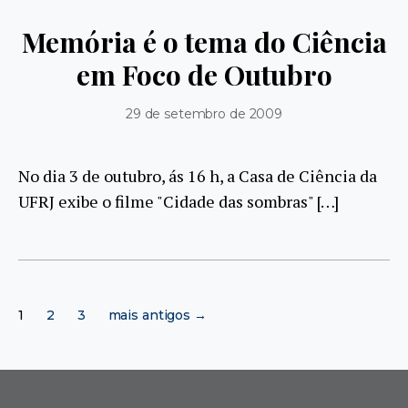
Memória é o tema do Ciência
em Foco de Outubro
29 de setembro de 2009
No dia 3 de outubro, ás 16 h, a Casa de Ciência da
UFRJ exibe o filme "Cidade das sombras" […]
Paginação
1
2
3
mais antigos
→
de
posts