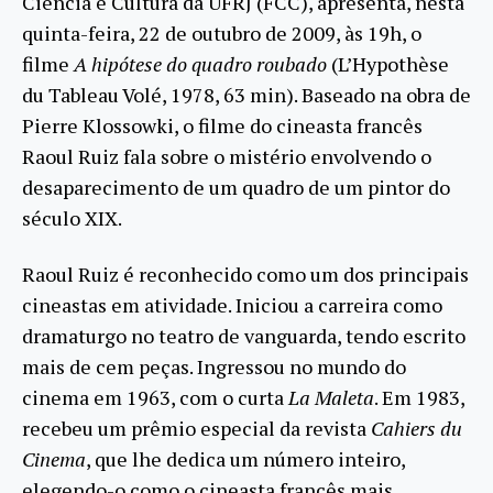
Ciência e Cultura da UFRJ (FCC), apresenta, nesta
quinta-feira, 22 de outubro de 2009, às 19h, o
filme
A hipótese do quadro roubado
(L’Hypothèse
du Tableau Volé, 1978, 63 min). Baseado na obra de
Pierre Klossowki, o filme do cineasta francês
Raoul Ruiz fala sobre o mistério envolvendo o
desaparecimento de um quadro de um pintor do
século XIX.
Raoul Ruiz é reconhecido como um dos principais
cineastas em atividade. Iniciou a carreira como
dramaturgo no teatro de vanguarda, tendo escrito
mais de cem peças. Ingressou no mundo do
cinema em 1963, com o curta
La Maleta
. Em 1983,
recebeu um prêmio especial da revista
Cahiers du
Cinema
, que lhe dedica um número inteiro,
elegendo-o como o cineasta francês mais