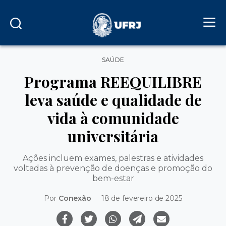
Categorias
SAÚDE
Programa REEQUILIBRE
leva saúde e qualidade de
vida à comunidade
universitária
Ações incluem exames, palestras e atividades
voltadas à prevenção de doenças e promoção do
bem-estar
Por
Conexão
18 de fevereiro de 2025