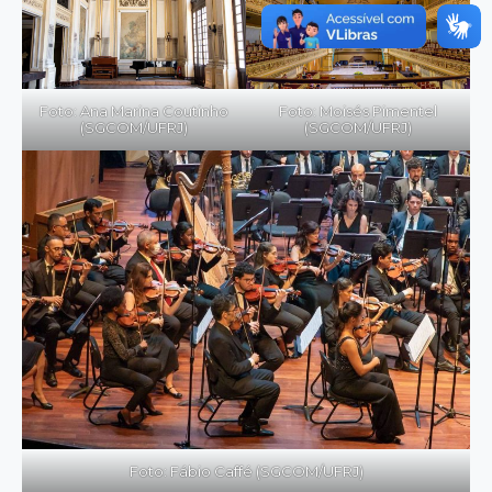
Foto: Ana Marina Coutinho
Foto: Moisés Pimentel
(SGCOM/UFRJ)
(SGCOM/UFRJ)
Foto: Fábio Caffé (SGCOM/UFRJ)