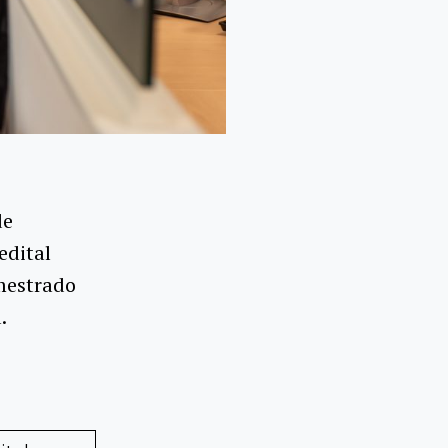
de
edital
mestrado
.