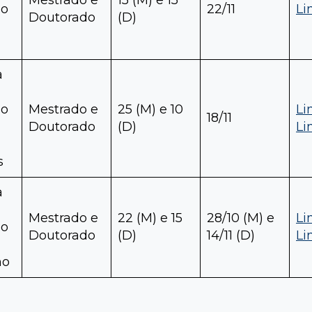
ão
22/11
Li
Doutorado
(D)
a
ão
Mestrado e
25 (M) e 10
Li
18/11
Doutorado
(D)
Li
s
a
Mestrado e
22 (M) e 15
28/10 (M) e
Li
ão
Doutorado
(D)
14/11 (D)
Li
mo