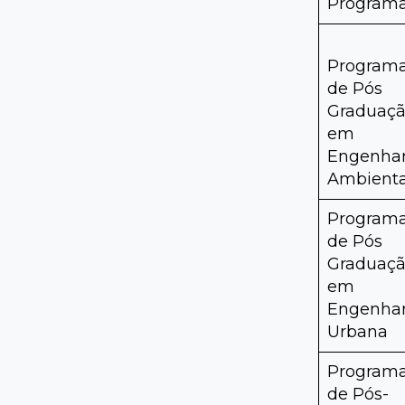
Program
Program
de Pós
Graduaç
em
Engenhar
Ambienta
Program
de Pós
Graduaç
em
Engenhar
Urbana
Program
de Pós-