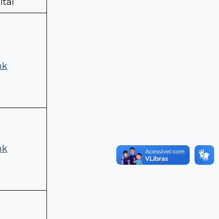
ital
nk
nk