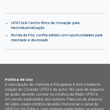
←
UFRJ terá Centro Brics de Inovação para
Neoindustrialização
→
Ronda da Pós: confira editais com oportunidades para
mestrado e doutorado
Política de Uso
A reprodução de matérias e fotografias é livre mediante
citação do Conexão UFRJ e do autor. No caso de arquivos
de áudio, deverão constar os créditos da Rádio UFRJ e,
em sendo explicitados, dos autores. Para uso de arquivos
de vídeo, esses créditos deverão mencionar o canal da
UFRJ no YouTube e, caso estejam explicitados, os autores.