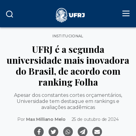
Categorias
INSTITUCIONAL
UFRJ é a segunda
universidade mais inovadora
do Brasil, de acordo com
ranking Folha
Apesar dos constantes cortes orçamentários,
Universidade tem destaque em rankings e
avaliações acadêmicas
Por
Max Milliano Melo
25 de outubro de 2024