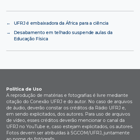
←
UFRJ é embaixadora da África para a ciência
→
Desabamento em telhado suspende aulas da
Educação Física
Política de Uso
A reprodução de matérias e fotografias é livre mediante
citação do Conexão UFRJ e do autor. No caso de arquivos
de áudio, deverão constar os créditos da Rádio UFRJ e,
em sendo explicitados, dos autores. Para uso de arquivos
de vídeo, esses créditos deverão mencionar o canal da
UFRJ no YouTube e, caso estejam explicitados, os autores.
Fotos devem ser atribuídas à SGCOM/UFRJ, juntamente
ao nome do fotógrafo.