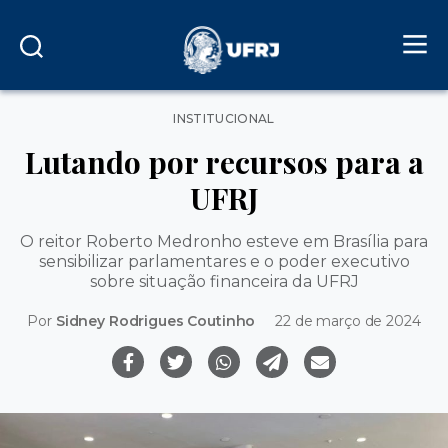
Categorias
INSTITUCIONAL
Lutando por recursos para a
UFRJ
O reitor Roberto Medronho esteve em Brasília para
sensibilizar parlamentares e o poder executivo
sobre situação financeira da UFRJ
Por
Sidney Rodrigues Coutinho
22 de março de 2024