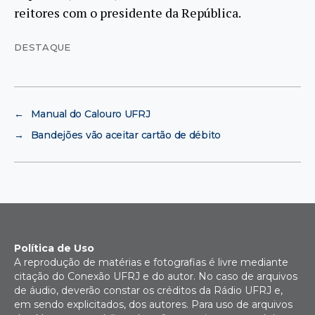
reitores com o presidente da República.
DESTAQUE
←
Manual do Calouro UFRJ
→
Bandejões vão aceitar cartão de débito
Política de Uso
A reprodução de matérias e fotografias é livre mediante
citação do Conexão UFRJ e do autor. No caso de arquivos
de áudio, deverão constar os créditos da Rádio UFRJ e,
em sendo explicitados, dos autores. Para uso de arquivos