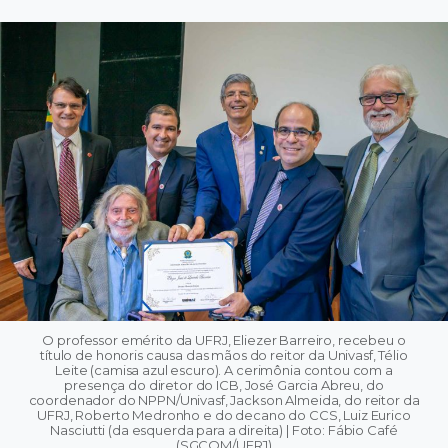
O professor emérito da UFRJ, Eliezer Barreiro, recebeu o
título de honoris causa das mãos do reitor da Univasf, Télio
Leite (camisa azul escuro). A cerimônia contou com a
presença do diretor do ICB, José Garcia Abreu, do
coordenador do NPPN/Univasf, Jackson Almeida, do reitor da
UFRJ, Roberto Medronho e do decano do CCS, Luiz Eurico
Nasciutti (da esquerda para a direita) | Foto: Fábio Café
(SGCOM/UFRJ)