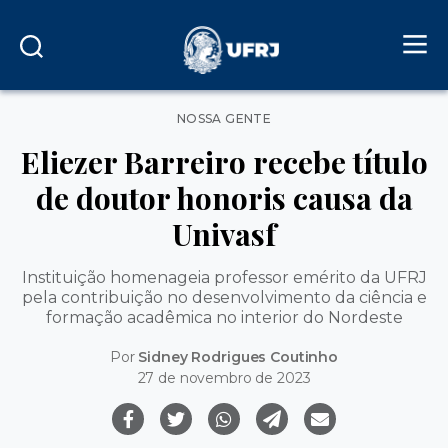
Categorias
NOSSA GENTE
Eliezer Barreiro recebe título
de doutor honoris causa da
Univasf
Instituição homenageia professor emérito da UFRJ
pela contribuição no desenvolvimento da ciência e
formação acadêmica no interior do Nordeste
Por
Sidney Rodrigues Coutinho
27 de novembro de 2023