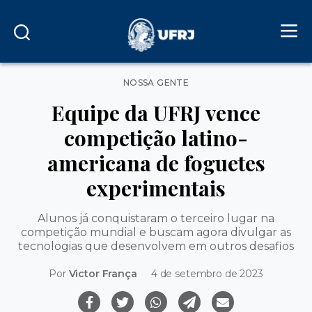
Categorias
NOSSA GENTE
Equipe da UFRJ vence
competição latino-
americana de foguetes
experimentais
Alunos já conquistaram o terceiro lugar na
competição mundial e buscam agora divulgar as
tecnologias que desenvolvem em outros desafios
Por
Victor França
4 de setembro de 2023