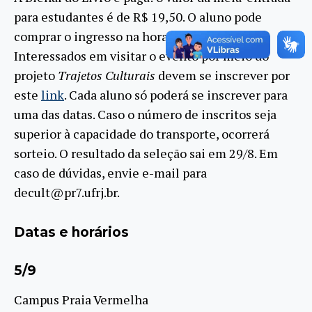
para estudantes é de R$ 19,50. O aluno pode
comprar o ingresso na hora ou por este
site
.
Interessados em visitar o evento por meio do
projeto
Trajetos Culturais
devem se inscrever por
este
link
. Cada aluno só poderá se inscrever para
uma das datas. Caso o número de inscritos seja
superior à capacidade do transporte, ocorrerá
sorteio. O resultado da seleção sai em 29/8. Em
caso de dúvidas, envie e-mail para
decult@pr7.ufrj.br.
Datas e horários
5/9
Campus Praia Vermelha