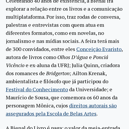
Celebrando 40 anos de existência, a Bienal irá
explorar a relação entre os livros e a comunicação
multiplataforma. Por isso, traz rodas de conversa,
palestras e entrevistas com quem atua em
diferentes formatos, como em novelas, no
jornalismo e nas mídias sociais. A feira terá mais
de 300 convidados, entre eles
Conceição Evaristo
,
autora de livros como
Olhos D’água
e
Ponciá
Vicêncio
e ex-aluna da UFRJ; Julia Quinn, criadora
dos romances de
Bridgerton
;
Ailton Krenak,
ambientalista e filósofo que já participou do
Festival do Conhecimento
da Universidade; e
Maurício de Sousa, que comemora os 60 anos da
personagem Mônica, cujos
direitos autorais são
assegurados pela Escola de Belas Artes
.
A Bienal do Livro é paga: o valor da meia-entrada