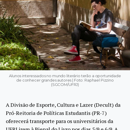
Alunos interessados no mundo literário terão a oportunidade
de conhecer grandes autores | Foto: Raphael Pizzino
(SGCOM/UFRJ)
A Divisão de Esporte, Cultura e Lazer (Decult) da
Pró-Reitoria de Políticas Estudantis (PR-7)
oferecerá transporte para os universitários da
UFRJ irem à Bienal do Livro nos dias 5/9 e 6/9. A