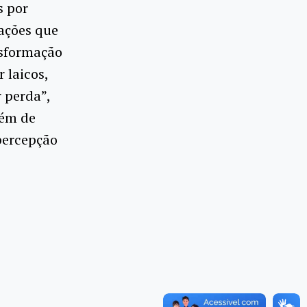
s por
lações que
nsformação
r laicos,
r perda”,
lém de
percepção