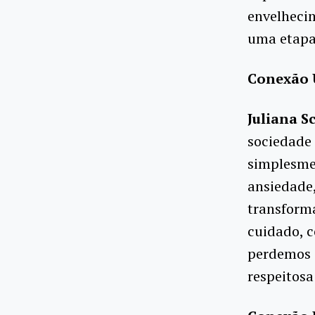
envelhecim
uma etapa
Conexão 
Juliana S
sociedade 
simplesmen
ansiedade,
transforma
cuidado, c
perdemos 
respeitosa