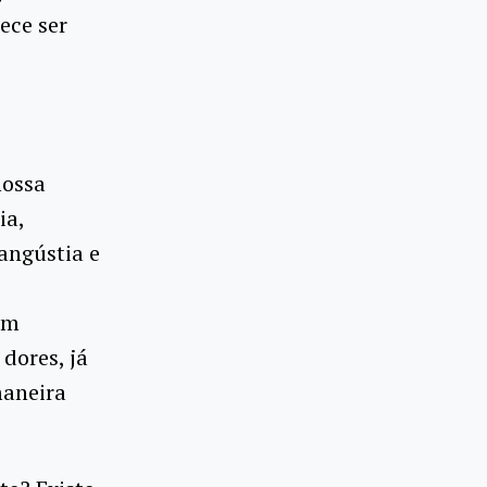
ece ser
nossa
ia,
 angústia e
om
dores, já
maneira