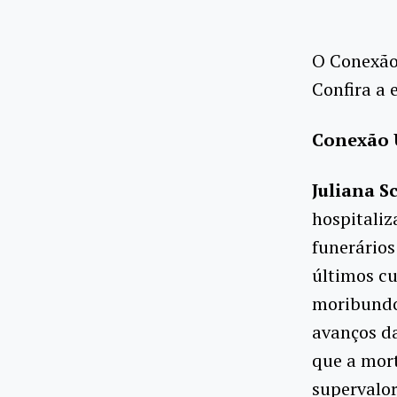
O Conexão 
Confira a 
Conexão 
Juliana S
hospitaliz
funerários
últimos c
moribundos
avanços d
que a mort
supervalor