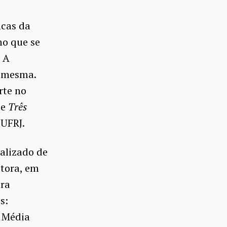
icas da
no que se
. A
a mesma.
rte no
de
Três
 UFRJ.
ializado de
tora, em
ura
s:
e Média