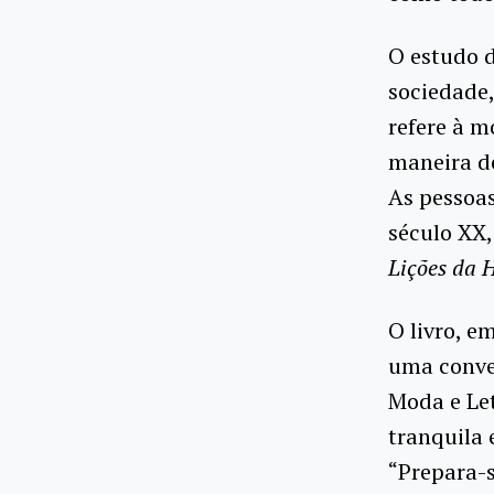
O estudo d
sociedade,
refere à m
maneira de
As pessoa
século XX,
Lições da 
O livro, e
uma conve
Moda e Let
tranquila 
“Prepara-s