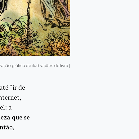
ão gráfica de ilustrações do livro |
até “ir de
nternet,
el: a
teza que se
Então,