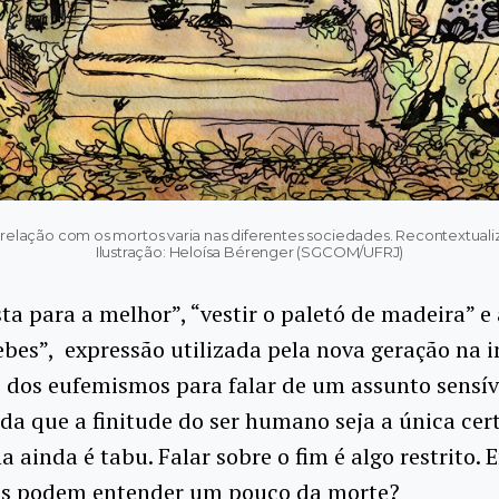
lação com os mortos varia nas diferentes sociedades. Recontextualizaç
Ilustração: Heloísa Bérenger (SGCOM/UFRJ)
sta para a melhor”, “vestir o paletó de madeira” e 
bes”, expressão utilizada pela nova geração na i
 dos eufemismos para falar de um assunto sensív
da que a finitude do ser humano seja a única cer
a ainda é tabu. Falar sobre o fim é algo restrito. 
s podem entender um pouco da morte?