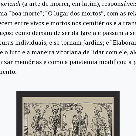
moriendi
(a arte de morrer, em latim), responsávei
ma “boa morte”; “O lugar dos mortos”, com as re
ecem entre vivos e mortos nos cemitérios e a tra
aços: como deixam de ser da Igreja e passam a se
uras individuais, e se tornam jardins; e “Elabora
e o luto e a maneira vitoriana de lidar com ele, a
nizar memórias e como a pandemia modificou a 
mento.