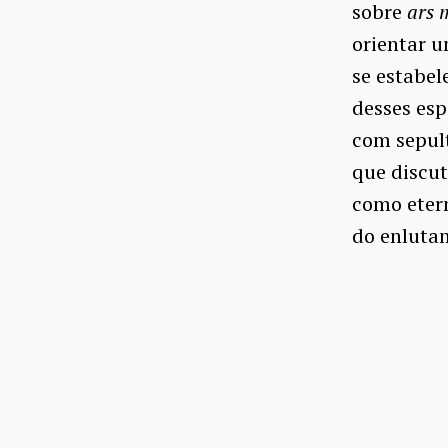
sobre
ars 
orientar u
se estabel
desses esp
com sepult
que discut
como eter
do enluta