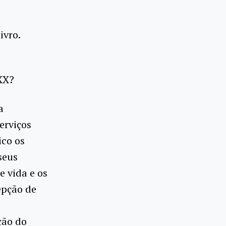
ivro.
XX?
a
erviços
ico os
seus
 vida e os
epção de
ção do