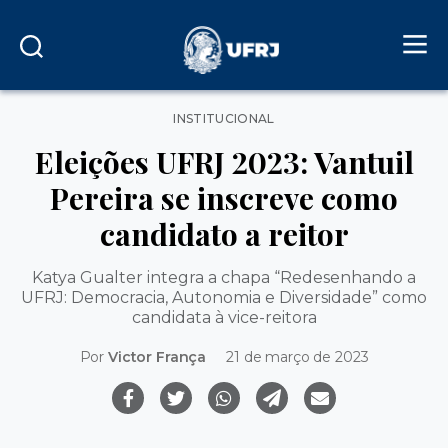
Categorias
INSTITUCIONAL
Eleições UFRJ 2023: Vantuil
Pereira se inscreve como
candidato a reitor
Katya Gualter integra a chapa “Redesenhando a
UFRJ: Democracia, Autonomia e Diversidade” como
candidata à vice-reitora
Por
Victor França
21 de março de 2023