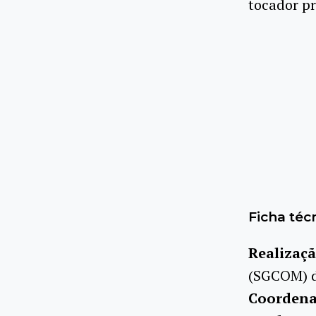
tocador pr
Ficha téc
Realizaç
(SGCOM) d
Coorden