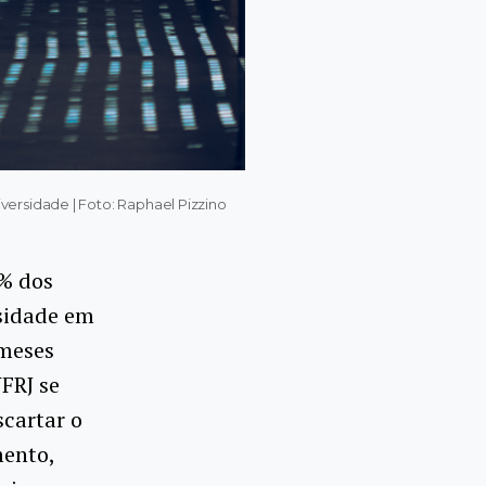
ersidade | Foto: Raphael Pizzino
2% dos
rsidade em
 meses
FRJ se
scartar o
mento,