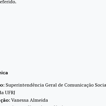
eferido.
nica
ão
: Superintendência Geral de Comunicação Socia
a UFRJ
ação
: Vanessa Almeida