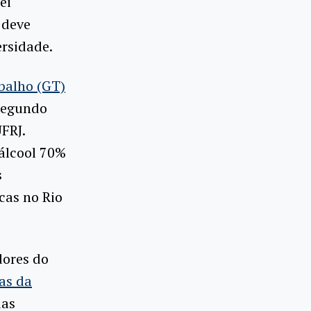
ei
 deve
rsidade.
balho (GT)
 segundo
FRJ.
 álcool 70%
s
cas no Rio
dores do
as da
das