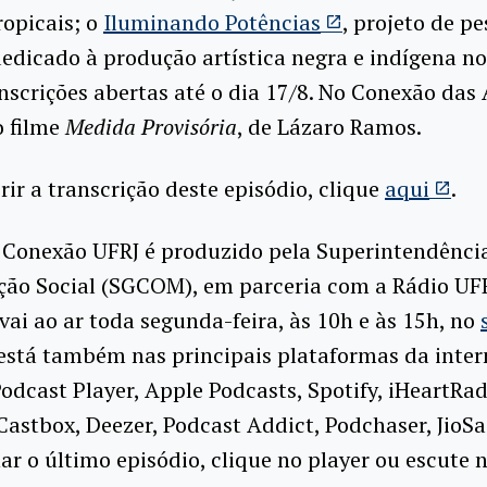
ropicais; o
Iluminando Potências
, projeto de p
edicado à produção artística negra e indígena no 
nscrições abertas até o dia 17/8. No Conexão das 
o filme
Medida Provisória
, de Lázaro Ramos.
rir a transcrição deste episódio, clique
aqui
.
 Conexão UFRJ é produzido pela Superintendência
ão Social (SGCOM), em parceria com a Rádio UFR
ai ao ar toda segunda-feira, às 10h e às 15h, no
está também nas principais plataformas da inter
odcast Player, Apple Podcasts, Spotify, iHeartRad
Castbox, Deezer, Podcast Addict, Podchaser, JioS
 o último episódio, clique no player ou escute 