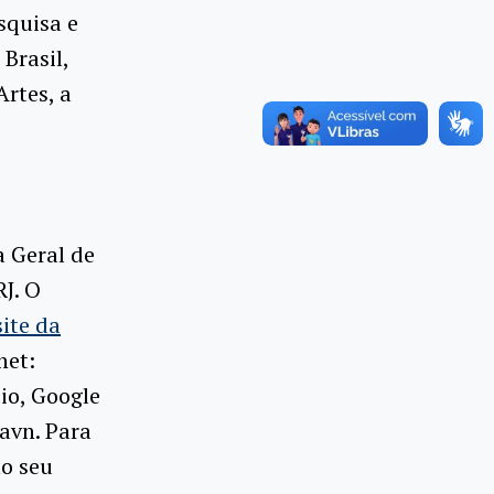
esquisa e
Brasil,
Artes, a
 Geral de
J. O
site da
net:
io, Google
aavn. Para
no seu