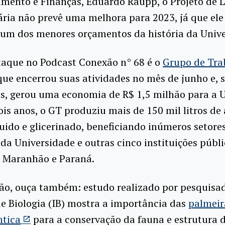
mento e Finanças, Eduardo Raupp, o Projeto de L
ria não prevê uma melhora para 2023, já que ele
 um dos menores orçamentos da história da Unive
taque no Podcast Conexão n° 68 é o
Grupo de Tra
que encerrou suas atividades no mês de junho e,
s, gerou uma economia de R$ 1,5 milhão para a U
is anos, o GT produziu mais de 150 mil litros de
quido e glicerinado, beneficiando inúmeros setore
 da Universidade e outras cinco instituições públi
, Maranhão e Paraná.
ão, ouça também: estudo realizado por pesquisa
de Biologia (IB) mostra a importância das
palmeir
ntica
para a conservação da fauna e estrutura 