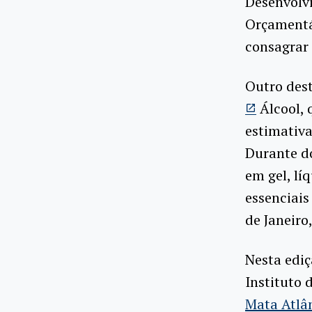
Desenvolvi
Orçamentá
consagrar
Outro des
Álcool, 
estimativa
Durante do
em gel, lí
essenciais
de Janeiro
Nesta ediç
Instituto 
Mata Atlâ