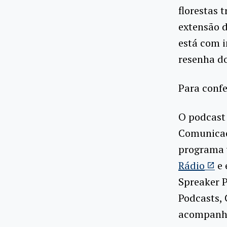
florestas t
extensão d
está com i
resenha d
Para confe
O podcast
Comunicaç
programa v
Rádio
e 
Spreaker P
Podcasts, 
acompanhar