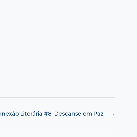
onexão Literária #8: Descanse em Paz
→