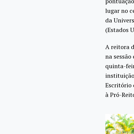
pontuação 
lugar no c
da Univers
(Estados U
A reitora 
na sessão 
quinta-fei
instituiçã
Escritório
à Pró-Reit