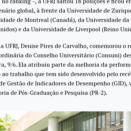
no ranking –, a UFRJ saltou 18 posições e ficou 
enário global, à frente da Universidade de Zurique
idade de Montreal (Canadá), da Universidade da 
nidos) e da Universidade de Liverpool (Reino Uni
da UFRJ, Denise Pires de Carvalho, comemorou o r
ordinária do Conselho Universitário (Consuni) de
ra, 9/6. Ela atribuiu parte da melhoria da perfor
o ao trabalho que tem sido desenvolvido pelo rec
 de Gestão de Indicadores de Desempenho (GID), 
oria de Pós-Graduação e Pesquisa (PR-2).