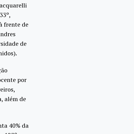
acquarelli
33º,
à frente de
ondres
rsidade de
nidos).
ção
ocente por
eiros,
a, além de
enta 40% da