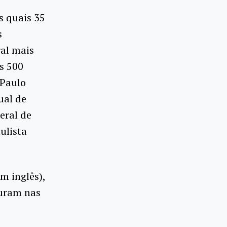
s quais 35
s
ral mais
as 500
 Paulo
ual de
eral de
ulista
m inglês),
guram nas