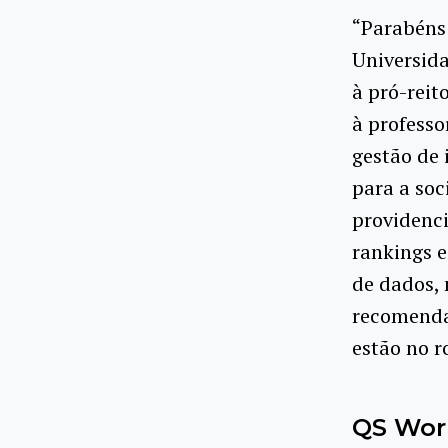
“Parabéns 
Universida
à pró-reit
à professo
gestão de
para a soc
providenc
rankings e
de dados, 
recomenda
estão no r
QS Worl