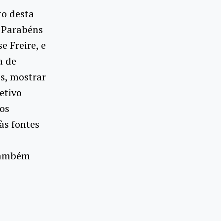
to desta
! Parabéns
e Freire, e
a de
s, mostrar
etivo
os
às fontes
também