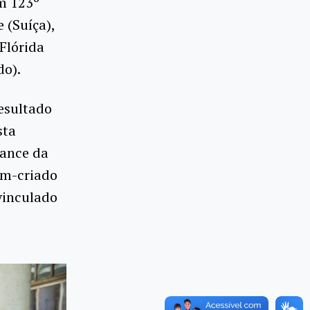
em 123º
 (Suíça),
Flórida
do).
esultado
sta
mance da
ém-criado
vinculado