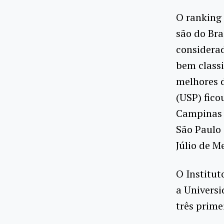
O ranking 
são do Bra
considerad
bem classi
melhores d
(USP) fico
Campinas 
São Paulo 
Júlio de M
O Institut
a Universi
três prime