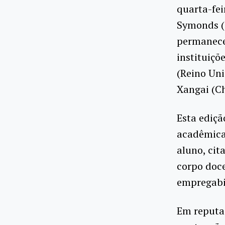
quarta-fei
Symonds (Q
permanecen
instituiç
(Reino Uni
Xangai (Ch
Esta ediçã
acadêmica
aluno, cit
corpo doce
empregabi
Em reputaç