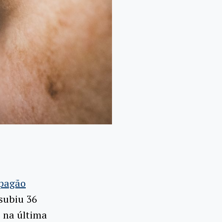
apagão
 subiu 36
o na última