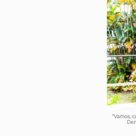
“Vamos, ca
Den